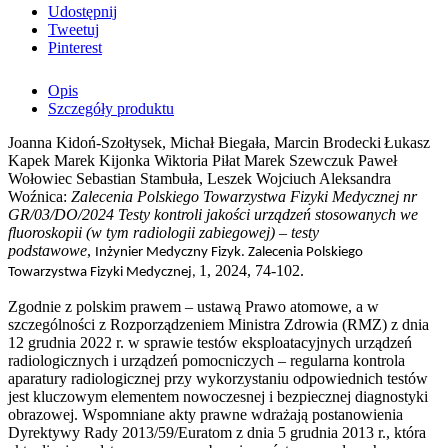
Udostępnij
Tweetuj
Pinterest
Opis
Szczegóły produktu
Joanna Kidoń-Szołtysek, Michał Biegała, Marcin Brodecki
Łukasz
Kapek Marek Kijonka Wiktoria Piłat Marek Szewczuk Paweł
Wołowiec Sebastian Stambuła, Leszek Wojciuch Aleksandra
Woźnica:
Zalecenia Polskiego Towarzystwa Fizyki Medycznej nr
GR/03/DO/2024 Testy kontroli jakości urządzeń stosowanych we
fluoroskopii (w tym radiologii zabiegowej) – testy
podstawowe
,
Inżynier Medyczny Fizyk. Zalecenia Polskiego
1, 2024, 74-102.
Towarzystwa Fizyki Medycznej,
Zgodnie z polskim prawem – ustawą Prawo atomowe, a w
szczególności z Rozporządzeniem Ministra Zdrowia (RMZ) z dnia
12 grudnia 2022 r. w sprawie testów eksploatacyjnych urządzeń
radiologicznych i urządzeń pomocniczych – regularna kontrola
aparatury radiologicznej przy wykorzystaniu odpowiednich testów
jest kluczowym elementem nowoczesnej i bezpiecznej diagnostyki
obrazowej. Wspomniane akty prawne wdrażają postanowienia
Dyrektywy Rady 2013/59/Euratom z dnia 5 grudnia 2013 r., która