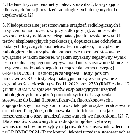
4. Badane fizyczne parametry należy sprawdzać, korzystając z
klinicznych funkcji urządzeń radiologicznych dostępnych dla
użytkownika [2].
5. Niedopuszczalne jest stosowanie urządzeń radiologicznych i
urządzeń pomocniczych, w przypadku gdy [5]: a. nie zostały
wykonane testy odbiorcze, eksploatacyjne; b. uzyskane wyniki
testów eksploatacyjnych przekraczają dopuszczalne odchylenia
badanych fizycznych parametrów tych urządzeń; i. urządzenie
radiologiczne lub urządzenie pomocnicze może być stosowane
wyłącznie w takim zakresie, w jakim uzyskany negatywny wynik
testu eksploatacyjnego nie wpływa na dane zastosowanie kliniczne
urządzenia radiologicznego lub urządzenia pomocniczego; |
GR/03/DO/2024 | Radiologia zabiegowa – testy, poziom
podstawowy 83 c. testy eksploatacyjne nie są wykonywane z
częstotliwością określoną w Dz.U. 2022 poz. 2759 (RMZ z dnia 12
grudnia 2022 r. w sprawie testów eksploatacyjnych urządzeń
radiologicznych i urządzeń pomocniczych). 6. Urządzenia
stosowane do badań fluorograficznych, fluoroskopowych i
angiograficznych należy kontrolować tak, jak urządzenia stosowane
do radiografii ogólnej, o ile pozwala na to ich konstrukcja z
rozszerzeniem o testy urządzeń stosowanych we fluoroskopii [2]. 7.
Dla aparatów stosowanych w radiografii ogólnej cyfrowej
wyposażonych w tor wizyjny mają również zastosowanie zalecenia
nr GR/02/DO/2024 (Testy kontroli jakości urządzeń stosowanych w