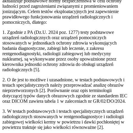
aktualizuje podstawowe normy bezpieczeństwa w celu ochrony
ludności przed zagrożeniami związanymi z promieniowaniem
jonizującym. Celem testów eksploatacyjnych jest zapewnienie
prawidłowego funkcjonowania urządzeń radiologicznych i
pomocniczych, dlatego:
1. Zgodnie z PA (Dz.U. 2024 poz. 1277) testy podstawowe
urządzeń radiologicznych oraz urządzeń pomocniczych
stosowanych w jednostkach ochrony zdrowia wykonujących
badania diagnostyczne, zabiegi lub leczenie, z zakresu
rentgenodiagnostyki, radiologii zabiegowej lub medycyny
nuklearnej, są wykonywane przez osoby upoważnione przez
kierownika jednostki ochrony zdrowia do obsługi urządzeń
radiologicznych [5].
2. O ile jest to możliwe i uzasadnione, w testach podstawowych i
testach specjalistycznych należy przeprowadzać analizę obrazów
nieprzetworzonych [2]. Porównanie oraz opis terminologii
dotyczącej typów danych obrazowych zgodnie ze standardem IEC
oraz DICOM zawiera tabela 1 w zaleceniach nr GR/02/DO/2024.
3. W testach podstawowych i testach specjalistycznych urządzeń
radiologicznych stosowanych w rentgenodiagnostyce i radiologii
zabiegowej wielkości kermy w powietrzu i dawki pochłoniętej w
powietrzu traktuje się jako wielkości równoważne [2].