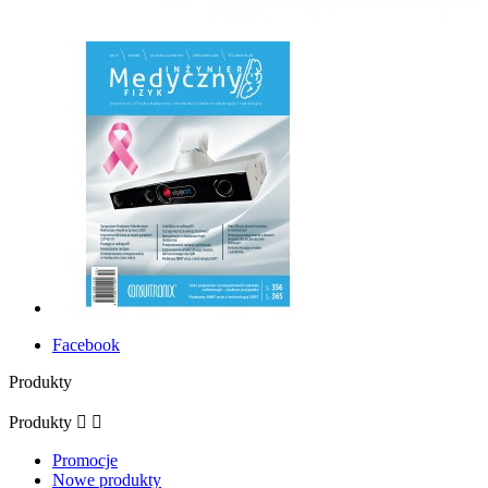
Facebook
Produkty
Produkty


Promocje
Nowe produkty